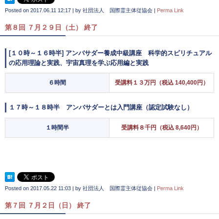
Posted on
2017.06.11 12:17
|
by
社団法人 国際霊主体従協会
|
Perma Link
第８回 ７月２９日（土） 終了
[１０時～１６時半] アンバサダー養成中級講座 科学的スピリチュアル
の応用理論と実践、宇宙真理を学ぶ応用編と実践
６時間
受講料１３万円（税込 140,400円）
１７時～１８時半 アンバサダーとは入門講座（認定試験なし）
１時間半
受講料８千円（税込 8,640円）
Posted on
2017.05.22 11:03
|
by
社団法人 国際霊主体従協会
|
Perma Link
第７回 ７月２日（日） 終了