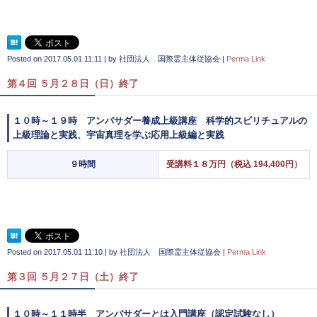
Posted on
2017.05.01 11:11
|
by
社団法人 国際霊主体従協会
|
Perma Link
第４回 ５月２８日（日）終了
１０時～１９時 アンバサダー養成上級講座 科学的スピリチュアルの
上級理論と実践、宇宙真理を学ぶ応用上級編と実践
９時間
受講料１８万円（税込 194,400円）
Posted on
2017.05.01 11:10
|
by
社団法人 国際霊主体従協会
|
Perma Link
第３回 ５月２７日（土）終了
１０時～１１時半 アンバサダーとは入門講座（認定試験なし）