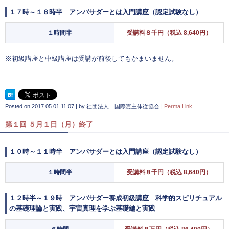
１７時～１８時半 アンバサダーとは入門講座（認定試験なし）
１時間半
受講料８千円（税込 8,640円）
※初級講座と中級講座は受講が前後してもかまいません。
Posted on
2017.05.01 11:07
|
by
社団法人 国際霊主体従協会
|
Perma Link
第１回 ５月１日（月）終了
１０時～１１時半 アンバサダーとは入門講座（認定試験なし）
１時間半
受講料８千円（税込 8,640円）
１２時半～１９時 アンバサダー養成初級講座 科学的スピリチュアル
の基礎理論と実践、宇宙真理を学ぶ基礎編と実践