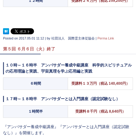
１２時間
受講料２４万円（税込 259,200円）
Posted on
2017.05.01 11:12
|
by
社団法人 国際霊主体従協会
|
Perma Link
第５回 ６月６日（火）終了
１０時～１６時半 アンバサダー養成中級講座 科学的スピリチュアル
の応用理論と実践、宇宙真理を学ぶ応用編と実践
６時間
受講料１３万円（税込 140,400円）
１７時～１８時半 アンバサダーとは入門講座（認定試験なし）
１時間半
受講料８千円（税込 8,640円）
『アンバサダー養成中級講座』『アンバサダーとは入門講座（認定試験
なし）』を開催します。