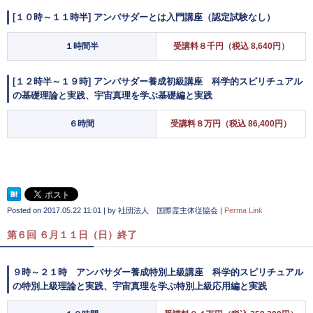
[１０時～１１時半] アンバサダーとは入門講座（認定試験なし）
１時間半
受講料８千円（税込 8,640円）
[１２時半～１９時] アンバサダー養成初級講座 科学的スピリチュアル
の基礎理論と実践、宇宙真理を学ぶ基礎編と実践
６時間
受講料８万円（税込 86,400円）
Posted on
2017.05.22 11:01
|
by
社団法人 国際霊主体従協会
|
Perma Link
第６回 ６月１１日（日）終了
９時～２１時 アンバサダー養成特別上級講座 科学的スピリチュアル
の特別上級理論と実践、宇宙真理を学ぶ特別上級応用編と実践