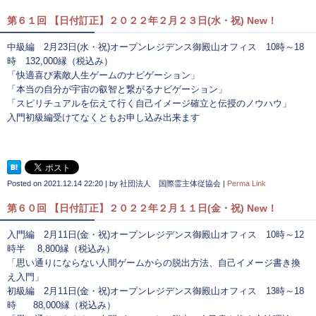
第６１回 【日付訂正】２０２２年２月２３日(水・祝) New！
中級編 2月23日(水・祝)オープンレジデンス御殿山オフィス 10時～18
時 132,000縁（税込み）
「快適喜び素敵人生ゲームのナビゲーション」
「本当の自分が宇宙の叡智と繋がるナビゲーション」
「スピリチュアルを伝えて行く自己イメージ確立と伝授のノウハウ」
入門初級編受けてなくともお申し込み出来ます
Posted on
2021.12.14 22:20
|
by
社団法人 国際霊主体従協会
|
Perma Link
第６０回 【日付訂正】２０２２年２月１１日(金・祝) New！
入門編 2月11日(金・祝)オープンレジデンス御殿山オフィス 10時～12
時半 8,800縁（税込み）
「思い通りにならない人間ゲームからの脱出方法、自己イメージ書き換
え入門」
初級編 2月11日(金・祝)オープンレジデンス御殿山オフィス 13時～18
時 88,000縁（税込み）