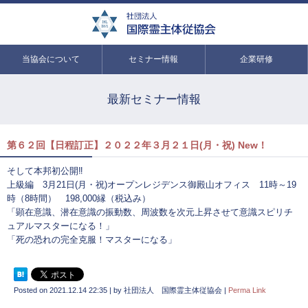
当協会について
セミナー情報
企業研修
最新セミナー情報
第６２回【日程訂正】２０２２年３月２１日(月・祝) New！
そして本邦初公開‼
上級編 3月21日(月・祝)オープンレジデンス御殿山オフィス 11時～19
時（8時間） 198,000縁（税込み）
「顕在意識、潜在意識の振動数、周波数を次元上昇させて意識スピリチ
ュアルマスターになる！」
「死の恐れの完全克服！マスターになる」
Posted on
2021.12.14 22:35
|
by
社団法人 国際霊主体従協会
|
Perma Link