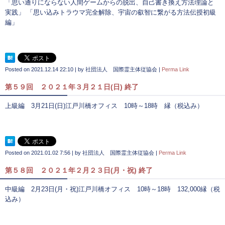
「思い通りにならない人間ゲームからの脱出、自己書き換え方法理論と
実践」 「思い込みトラウマ完全解除、宇宙の叡智に繋がる方法伝授初級
編」
Posted on
2021.12.14 22:10
|
by
社団法人 国際霊主体従協会
|
Perma Link
第５９回 ２０２１年３月２１日(日) 終了
上級編 3月21日(日)江戸川橋オフィス 10時～18時 縁（税込み）
Posted on
2021.01.02 7:56
|
by
社団法人 国際霊主体従協会
|
Perma Link
第５８回 ２０２１年２月２３日(月・祝) 終了
中級編 2月23日(月・祝)江戸川橋オフィス 10時～18時 132,000縁（税
込み）