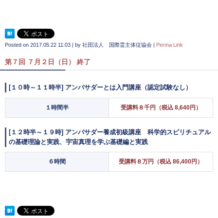
Posted on
2017.05.22 11:03
|
by
社団法人 国際霊主体従協会
|
Perma Link
第７回 ７月２日（日） 終了
[１０時～１１時半] アンバサダーとは入門講座（認定試験なし）
１時間半
受講料８千円（税込 8,640円）
[１２時半～１９時] アンバサダー養成初級講座 科学的スピリチュアル
の基礎理論と実践、宇宙真理を学ぶ基礎編と実践
６時間
受講料８万円（税込 86,400円）