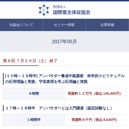
当協会について
セミナー情報
企業研修
2017年05月
第８回 ７月２９日（土） 終了
[１０時～１６時半] アンバサダー養成中級講座 科学的スピリチュアル
の応用理論と実践、宇宙真理を学ぶ応用編と実践
６時間
受講料１３万円（税込 140,400円）
１７時～１８時半 アンバサダーとは入門講座（認定試験なし）
１時間半
受講料８千円（税込 8,640円）