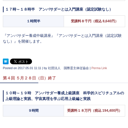
１７時～１８時半 アンバサダーとは入門講座（認定試験なし）
１時間半
受講料８千円（税込 8,640円）
『アンバサダー養成中級講座』『アンバサダーとは入門講座（認定試験
なし）』を開催します。
Posted on
2017.05.01 11:11
|
by
社団法人 国際霊主体従協会
|
Perma Link
第４回 ５月２８日（日）終了
１０時～１９時 アンバサダー養成上級講座 科学的スピリチュアルの
上級理論と実践、宇宙真理を学ぶ応用上級編と実践
９時間
受講料１８万円（税込 194,400円）