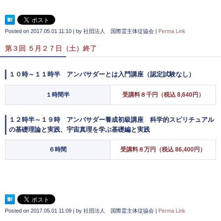
Posted on
2017.05.01 11:10
|
by
社団法人 国際霊主体従協会
|
Perma Link
第３回 ５月２７日（土）終了
１０時～１１時半 アンバサダーとは入門講座（認定試験なし）
１時間半
受講料８千円（税込 8,640円）
１２時半～１９時 アンバサダー養成初級講座 科学的スピリチュアル
の基礎理論と実践、宇宙真理を学ぶ基礎編と実践
６時間
受講料８万円（税込 86,400円）
Posted on
2017.05.01 11:09
|
by
社団法人 国際霊主体従協会
|
Perma Link