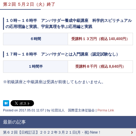
第２回 ５月２日（火）終了
１０時～１６時半 アンバサダー養成中級講座 科学的スピリチュアル
の応用理論と実践、宇宙真理を学ぶ応用編と実践
６時間
受講料１３万円（税込 140,400円）
１７時～１８時半 アンバサダーとは入門講座（認定試験なし）
１時間半
受講料８千円（税込 8,640円）
※初級講座と中級講座は受講が前後してもかまいません。
Posted on
2017.05.01 11:07
|
by
社団法人 国際霊主体従協会
|
Perma Link
最新の記事
第６２回【日程訂正】２０２２年３月２１日(月・祝) New！