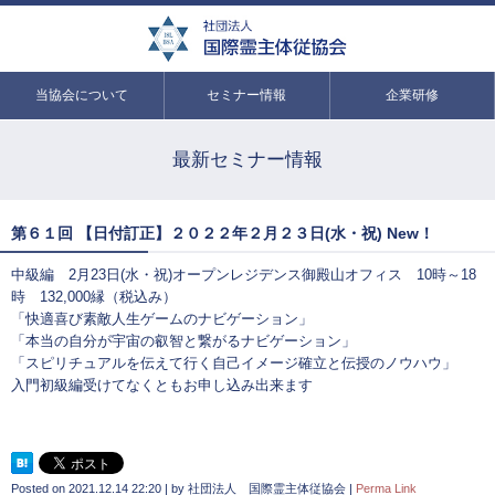
当協会について
セミナー情報
企業研修
最新セミナー情報
第６１回 【日付訂正】２０２２年２月２３日(水・祝) New！
中級編 2月23日(水・祝)オープンレジデンス御殿山オフィス 10時～18
時 132,000縁（税込み）
「快適喜び素敵人生ゲームのナビゲーション」
「本当の自分が宇宙の叡智と繋がるナビゲーション」
「スピリチュアルを伝えて行く自己イメージ確立と伝授のノウハウ」
入門初級編受けてなくともお申し込み出来ます
Posted on
2021.12.14 22:20
|
by
社団法人 国際霊主体従協会
|
Perma Link