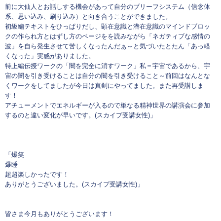
前に大仙人とお話しする機会があって自分のブリーフシステム（信念体
系、思い込み、刷り込み）と向き合うことができました。
初級編テキストをひっぱりだし、顕在意識と潜在意識のマインドブロッ
クの作られ方とはずし方のページをを読みながら「ネガティブな感情の
波」を自ら発生させて苦しくなったんだぁ～と気づいたとたん「あっ軽
くなった」実感がありました。
特上編伝授ワークの「闇を完全に消すワーク」私＝宇宙であるから、宇
宙の闇を引き受けることは自分の闇を引き受けること～前回はなんとな
くワークをしてましたが今日は真剣にやってました。また再受講しま
す！
アチューメントでエネルギーが入るので単なる精神世界の講演会に参加
するのと違い変化が早いです。(スカイプ受講女性)」
「爆笑
爆睡
超超楽しかったです！
ありがとうございました。(スカイプ受講女性)」
皆さま今月もありがとうございます！