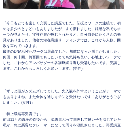
「今日もとても楽しく充実した講座でした。伝授とワークの連続で、初
めは多少のとまどいもありましたが、すぐ慣れました。鈍感な私でもオ
ーラが見えたり、守護存在が感じられたりと、自分自身にたくさんの発
見がありました。他者の潜在意識リーディングでは、これから人数、回
数を重ねていきます。
最後のDNA活性化ワークは最高でした。無敵になった感じがしました。
何回、何十回、何百回でもしたいとても気持ち良い、心地よいワークで
した。これからアンバサダーの各講座繰り返し受講したいです。受講し
ます。これからもよろしくお願いします。(男性)」
「ずっと頭がムズムズしてました。先入観を外すということがテーマで
もありますね。また全体を通しキチンと受けたいです！ありがとうござ
いました。(女性)」
「特上級編再受講です。
前回11月の講座の直後から、偽善者ぶって無理して良い子を演じていた
私が、急に悪質なクレーマーになって周りを混乱させました。再受講直