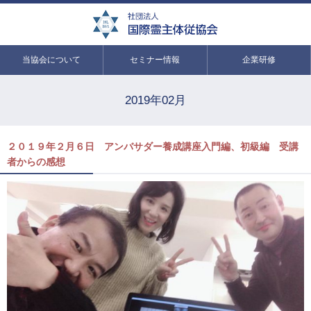
当協会について
セミナー情報
企業研修
2019年02月
２０１９年２月６日 アンバサダー養成講座入門編、初級編 受講
者からの感想