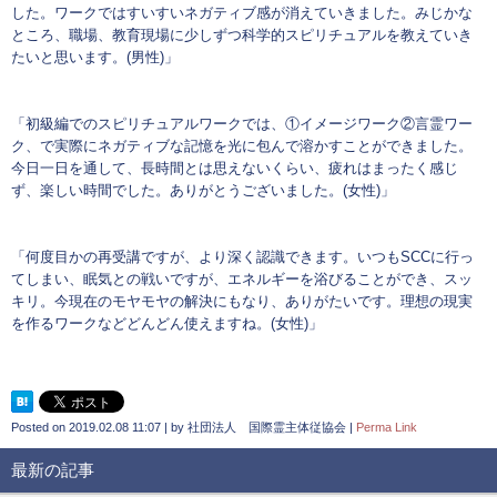
した。ワークではすいすいネガティブ感が消えていきました。みじかな
ところ、職場、教育現場に少しずつ科学的スピリチュアルを教えていき
たいと思います。(男性)」
「初級編でのスピリチュアルワークでは、①イメージワーク②言霊ワー
ク、で実際にネガティブな記憶を光に包んで溶かすことができました。
今日一日を通して、長時間とは思えないくらい、疲れはまったく感じ
ず、楽しい時間でした。ありがとうございました。(女性)」
「何度目かの再受講ですが、より深く認識できます。いつもSCCに行っ
てしまい、眠気との戦いですが、エネルギーを浴びることができ、スッ
キリ。今現在のモヤモヤの解決にもなり、ありがたいです。理想の現実
を作るワークなどどんどん使えますね。(女性)」
Posted on
2019.02.08 11:07
|
by
社団法人 国際霊主体従協会
|
Perma Link
最新の記事