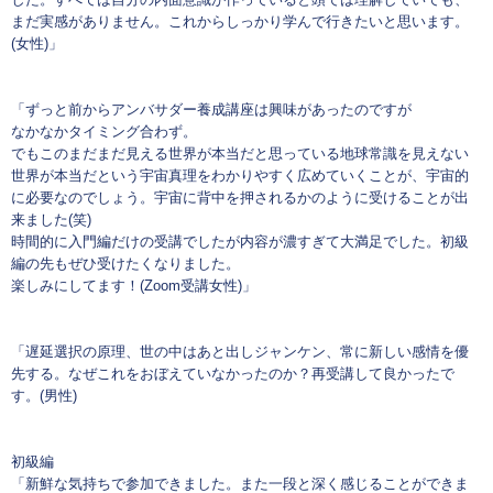
まだ実感がありません。これからしっかり学んで行きたいと思います。
(女性)」
「ずっと前からアンバサダー養成講座は興味があったのですが
なかなかタイミング合わず。
でもこのまだまだ見える世界が本当だと思っている地球常識を見えない
世界が本当だという宇宙真理をわかりやすく広めていくことが、宇宙的
に必要なのでしょう。宇宙に背中を押されるかのように受けることが出
来ました(笑)
時間的に入門編だけの受講でしたが内容が濃すぎて大満足でした。初級
編の先もぜひ受けたくなりました。
楽しみにしてます！(Zoom受講女性)」
「遅延選択の原理、世の中はあと出しジャンケン、常に新しい感情を優
先する。なぜこれをおぼえていなかったのか？再受講して良かったで
す。(男性)
初級編
「新鮮な気持ちで参加できました。また一段と深く感じることができま