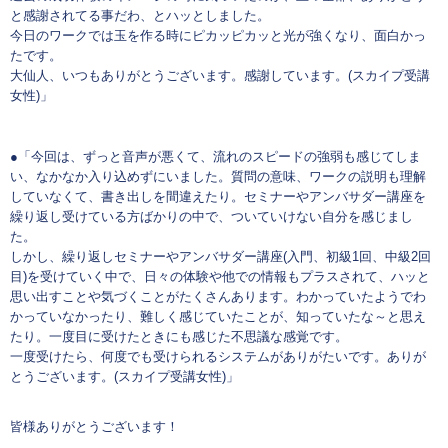
と感謝されてる事だわ、とハッとしました。
今日のワークでは玉を作る時にピカッピカッと光が強くなり、面白かっ
たです。
大仙人、いつもありがとうございます。感謝しています。(スカイプ受講
女性)」
●「今回は、ずっと音声が悪くて、流れのスピードの強弱も感じてしま
い、なかなか入り込めずにいました。質問の意味、ワークの説明も理解
していなくて、書き出しを間違えたり。セミナーやアンバサダー講座を
繰り返し受けている方ばかりの中で、ついていけない自分を感じまし
た。
しかし、繰り返しセミナーやアンバサダー講座(入門、初級1回、中級2回
目)を受けていく中で、日々の体験や他での情報もプラスされて、ハッと
思い出すことや気づくことがたくさんあります。わかっていたようでわ
かっていなかったり、難しく感じていたことが、知っていたな～と思え
たり。一度目に受けたときにも感じた不思議な感覚です。
一度受けたら、何度でも受けられるシステムがありがたいです。ありが
とうございます。(スカイプ受講女性)」
皆様ありがとうございます！