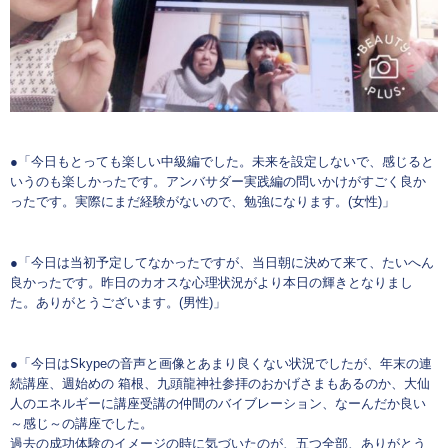
●「今日もとっても楽しい中級編でした。未来を設定しないで、感じると
いうのも楽しかったです。アンバサダー実践編の問いかけがすごく良か
ったです。実際にまだ経験がないので、勉強になります。(女性)」
●
「今日は当初予定してなかったですが、当日朝に決めて来て、たいへん
良かったです。昨日のカオスな心理状況がより本日の輝きとなりまし
た。ありがとうございます。(男性)」
●
「今日はSkypeの音声と画像とあまり良くない状況でしたが、
年末の連
続講座、週始めの 箱根、九頭龍神社参拝のおかげさまもあるのか、大仙
人のエネルギーに講座受講の仲間のバイブレーション、なーんだか良い
～感じ～の講座でした。
過去の成功体験のイメージの時に気づいたのが、五つ全部、ありがとう