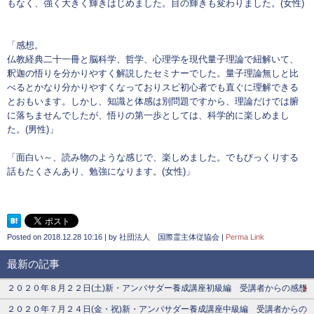
もなく、強く大きく輝きはじめました。目の輝きも変わりました。(女性)
「感想。
仏教経典二十一冊と脳科学、哲学、心理学を現代量子理論で紐解いて、
釈迦の悟りを分かりやすく解説したセミナーでした。量子理論無しと比
べるとかなり分かりやすくなっておりスピ初心者でも直ぐに理解できる
とおもいます。しかし、知識と体感は別問題ですから、理論だけでは腑
に落ちませんでしたが、悟りの第一歩としては、科学的に楽しめまし
た。(男性)」
「面白い～、読み物のような感じで、楽しめました。でもびっくりする
話もたくさんあり、勉強になります。(女性)」
Posted on
2018.12.28 10:16
|
by
社団法人 国際霊主体従協会
|
Perma Link
最新の記事
２０２０年８月２２日(土)新・アンバサダー養成講座初級編 受講者からの感想
２０２０年７月２４日(金・祝)新・アンバサダー養成講座中級編 受講者からの