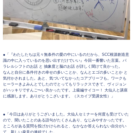
●「『わたしたちは元々無条件の愛の中にいるのだから、SCC根源創造意
識の中に入っているのを思い出すだけでいい』今回一番響いた言葉。パ
ラレルシフトのお話 と 抽象度と脳のお話 が詳しく聞けて良かった。
なんと自分に条件付きの幸せの多いことか、なんとエゴの多いことか と
気付かされました。あと、気づいてなかったコアブリーフも。ワークも
ヒーラーきよみんとでしたのでとってもリラックスできて、ヴィジョン
がハッキリですんご〜い良かったです。上級編サイコー！ 大仙人と講座
に感謝します。ありがとうこざいます。（スカイプ受講女性）」
●「今日はありがとうございました。大仙人セミナーを何度も受けていた
ので、聞いたことのある語句がたくさんあり、なじみやすかったです。
ところがある質問を投げかけられると、なかなか答えられない自分がい
て、新しい発見の連続でした。