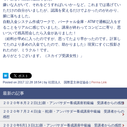
嫌いな人がいて、それをどうすればいいか～など。これまでは逃げてい
ただけの自分がいましたが、認識を変えるだけでよかったのがわかり、
腑に落ちました。
自動入金システム作成ワークで、バーチャル金庫・ATMで通帳記入をす
ることをリアルに感じていました。講座が終わってコンビニに寄り、思
いついて残高照会したら入金がありました！
（給料が早めに入ったのですが、思ってたより早かったのです。計算し
てたのより多めの入金でしたので、助かりました）現実にすぐに投影さ
れたのが、ミラクル！です。
ありがとうございます。（スカイプ受講女性）」
Posted on
2017.12.28 18:54
|
by
社団法人 国際霊主体従協会
|
Perma Link
最新の記事
２０２０年８月２２日(土)新・アンバサダー養成講座初級編 受講者からの感想
２０２０年７月２４日(金・祝)新・アンバサダー養成講座中級編 受講者からの
感想
２０２０年6月1３日(土)新・アンバサダー養成講座中級編 受講者からの感想