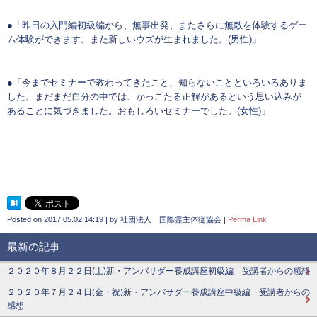
●「昨日の入門編初級編から、無事出発、またさらに無敵を体験するゲー
ム体験ができます。また新しいウズが生まれました。(男性)」
●「今までセミナーで教わってきたこと、知らないことといろいろありま
した。まだまだ自分の中では、かっこたる正解があるという思い込みが
あることに気づきました。おもしろいセミナーでした。(女性)」
Posted on
2017.05.02 14:19
|
by
社団法人 国際霊主体従協会
|
Perma Link
最新の記事
２０２０年８月２２日(土)新・アンバサダー養成講座初級編 受講者からの感想
２０２０年７月２４日(金・祝)新・アンバサダー養成講座中級編 受講者からの
感想