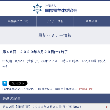
当協会について
セミナー情報
企業研修
最新セミナー情報
第４８回 ２０２０年８月２９日(土) 終了
中級編 8月29日(土)江戸川橋オフィス 9時～16時半 132,000縁（税込
み）
Posted on
2020.07.28 21:21
|
by
社団法人 国際霊主体従協会
|
Perma Link
最新の記事
第６２回【日程訂正】２０２２年３月２１日(月・祝) New！