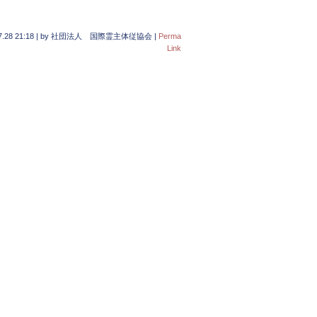
7.28 21:18
|
by
社団法人 国際霊主体従協会
|
Perma
Link