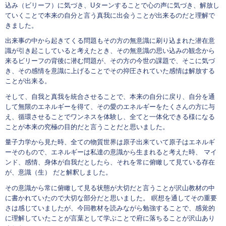
込み（ビリーフ）に気づき、Uターンすることで心の声に気づき、解放し
ていくことで本来の自分と言う真我に出会うことが出来るのだと理解で
きました。
出来事の中から起きてくる問題もその方の無意識に刷り込まれた潜在意
識が引き起こしていると考えたとき、その無意識の思い込みの観念から
来るビリーフの背後に潜む問題が、その方の今世の課題で、そこに気づ
き、その感情を意識に上げることでその抑圧されていた感情は解放する
ことが出来る。
そして、自我と真我を統合させることで、本来の自分に戻り、自分を通
して無限のエネルギーを得て、その愛のエネルギーをたくさんの方に与
え、循環させることでワンネスを体験し、全てと一体化できる様になる
ことが本来の究極の目的だと言うことだと思いました。
量子力学から見た時、全ての物質世界は原子出来ていて原子はエネルギ
ーそのもので、エネルギーは私達の意識から生まれると考えた時、 マイ
ンド、感情、身体が自我だとしたら、それを常に俯瞰して見ている存在
が、意識（生） だと解釈しました。
その意識から常に俯瞰して見る状態が大切だと言うことが沢山教材の中
に書かれていたので大切な部分だと思いました。 瞑想を通してその重要
さは感じていましたが、今回教材を読みながら勉強することで、感覚的
に理解していたことが言葉として学ぶことで府に落ちることが沢山あり