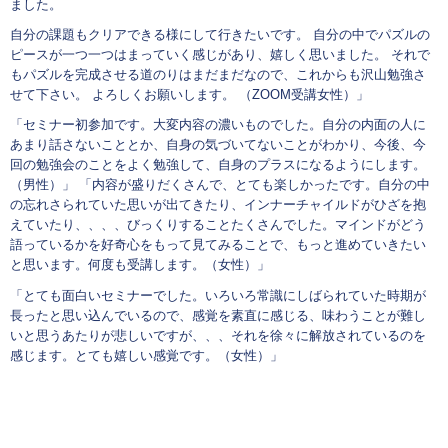
ました。
自分の課題もクリアできる様にして行きたいです。 自分の中でパズルの
ピースが一つ一つはまっていく感じがあり、嬉しく思いました。 それで
もパズルを完成させる道のりはまだまだなので、これからも沢山勉強さ
せて下さい。 よろしくお願いします。 （ZOOM受講女性）」
「セミナー初参加です。大変内容の濃いものでした。自分の内面の人に
あまり話さないこととか、自身の気づいてないことがわかり、今後、今
回の勉強会のことをよく勉強して、自身のプラスになるようにします。
（男性）」 「内容が盛りだくさんで、とても楽しかったです。自分の中
の忘れさられていた思いが出てきたり、インナーチャイルドがひざを抱
えていたり、、、、びっくりすることたくさんでした。マインドがどう
語っているかを好奇心をもって見てみることで、もっと進めていきたい
と思います。何度も受講します。（女性）」
「とても面白いセミナーでした。いろいろ常識にしばられていた時期が
長ったと思い込んでいるので、感覚を素直に感じる、味わうことが難し
いと思うあたりが悲しいですが、、、それを徐々に解放されているのを
感じます。とても嬉しい感覚です。（女性）」