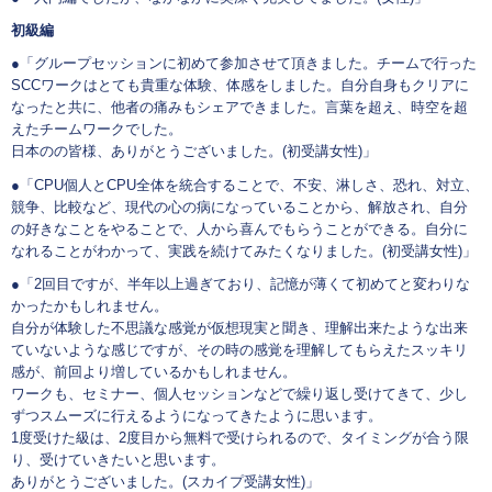
初級編
●「グループセッションに初めて参加させて頂きました。チームで行った
SCCワークはとても貴重な体験、体感をしました。自分自身もクリアに
なったと共に、他者の痛みもシェアできました。言葉を超え、時空を超
えたチームワークでした。
日本のの皆様、ありがとうございました。(初受講女性)」
●「CPU個人とCPU全体を統合することで、不安、淋しさ、恐れ、対立、
競争、比較など、現代の心の病になっていることから、解放され、自分
の好きなことをやることで、人から喜んでもらうことができる。自分に
なれることがわかって、実践を続けてみたくなりました。(初受講女性)」
●「2回目ですが、半年以上過ぎており、記憶が薄くて初めてと変わりな
かったかもしれません。
自分が体験した不思議な感覚が仮想現実と聞き、理解出来たような出来
ていないような感じですが、その時の感覚を理解してもらえたスッキリ
感が、前回より増しているかもしれません。
ワークも、セミナー、個人セッションなどで繰り返し受けてきて、少し
ずつスムーズに行えるようになってきたように思います。
1度受けた級は、2度目から無料で受けられるので、タイミングが合う限
り、受けていきたいと思います。
ありがとうございました。(スカイプ受講女性)」