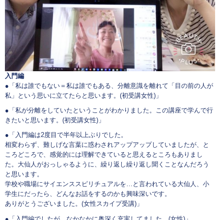
入門編
●「私は誰でもない＝私は誰でもある、分離意識を離れて「目の前の人が
私」という思いに立てたらと思います。(初受講女性)」
●「私が分離をしていたということがわかりました。この講座で学んで行
きたいと思います。(初受講女性)」
●「入門編は2度目で半年以上ぶりでした。
相変わらず、難しげな言葉に惑わされアップアップしていましたが、と
ころどころで、感覚的には理解できていると思えるところもありまし
た。大仙人がおっしゃるように、繰り返し繰り返し聞くことなんだろう
と思います。
学校や職場にサイエンススピリチュアルを…と言われている大仙人、小
学生にだったら、どんなお話をするのかも興味深いです。
ありがとうございました。(女性スカイプ受講)」
●「入門編でしたが、なかなかに奥深く充実してました。(女性)」