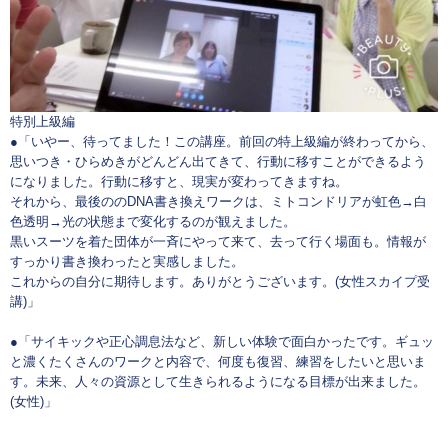
特別上級編
●「いやー、待ってました！この講座。前回の特上級編が終わってから、
思いつき・ひらめきがどんどん出てきて、行動に移すことができるよう
になりました。行動に移すと、現実が変わってきますね。
それから、最後ののDNA書き換えワークは、ミトコンドリアが虹色→白
色透明→光の状態まで変化するのが観えました。
黒いスーツを着た団体が一斉にやって来て、去って行く場面も。情報が
すっかり書き換わったと実感しました。
これからの自分に期待します。ありがとうございます。(女性スカイプ受
講)」
●「サイキックや正心調息法など、新しい体験で面白かったです。ギュッ
と濃くたくさんのワークと内容で、何度も復習、練習をしたいと思いま
す。未来、人々の資源として生きられるようになる目標が出来ました。
(女性)」