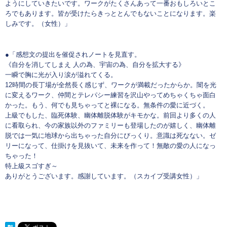
ようにしていきたいです。ワークがたくさんあって一番おもしろいとこ
ろでもあります。皆が受けたらきっととんでもないことになります。楽
しみです。（女性）」
●「感想文の提出を催促されノートを見直す。
《自分を消してしまえ 人の為、宇宙の為、自分を拡大する》
一瞬で胸に光が入り涙が溢れてくる。
12時間の長丁場が全然長く感じず、ワークが満載だったからか。闇を光
に変えるワーク、仲間とテレパシー練習を沢山やってめちゃくちゃ面白
かった。もう、何でも見ちゃってと裸になる。無条件の愛に近づく。
上級でもした、臨死体験、幽体離脱体験がキモかな。前回より多くの人
に看取られ、今の家族以外のファミリーも登場したのが嬉しく、幽体離
脱では一気に地球から出ちゃった自分にびっくり。意識は死なない。ゼ
リーになって、仕掛けを見抜いて、未来を作って！無敵の愛の人になっ
ちゃった！
特上級スゴすぎ～
ありがとうございます。感謝しています。（スカイプ受講女性）」