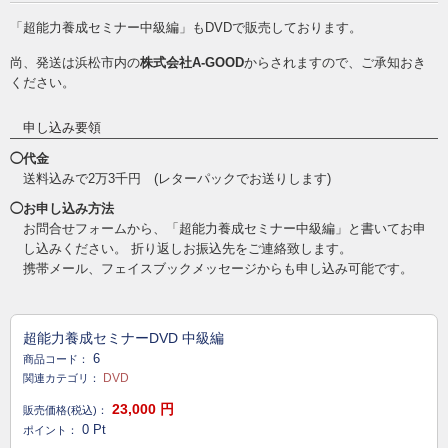
「超能力養成セミナー中級編」もDVDで販売しております。
尚、発送は浜松市内の
株式会社A-GOOD
からされますので、ご承知おき
ください。
申し込み要領
◯代金
送料込みで2万3千円 (レターパックでお送りします)
◯お申し込み方法
お問合せフォームから、「超能力養成セミナー中級編」と書いてお申
し込みください。 折り返しお振込先をご連絡致します。
携帯メール、フェイスブックメッセージからも申し込み可能です。
超能力養成セミナーDVD 中級編
6
商品コード：
DVD
関連カテゴリ：
23,000
円
販売価格(税込)：
0
Pt
ポイント：