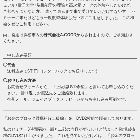
ュアル+量子力学+脳機能学の理論と高次元ワークの体験をしたいけど、
ご都合がつかない方、 遠くて東京まで来て受けていただけてない方、 セ
ミナーに来たけどもう一度復習体験したい方にご用意しました。 この機
会をぜひご利用ください。
尚、発送は浜松市内の
株式会社A-GOOD
からされますので、ご承知おき
ください。
申し込み要領
◯代金
送料込みで6千円 (レターパックでお送りします)
◯お申し込み方法
お問合せフォームから、「上級編DVD希望」と書いてお申し込みくだ
さい。 折り返しお振込先をご連絡致します。
携帯メール、フェイスブックメッセージからも申し込み可能です。
「お金のブロック徹底粉砕上級編」を、DVD2枚組で販売しております。
私のセミナー3時間弱の一部と二部の内容がずっしりと詰まった臨場感抜
群のDVDに仕上がりました。 これを見ていただければ、「お金のブロッ