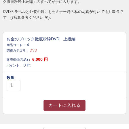
ク徹底粉砕上級編」のすべてが手に入ります。
DVDのラベルと外装の袋にもセミナー時の私の写真が付いて迫力満点で
す (↓写真参考ください 笑)。
お金のブロック徹底粉砕DVD 上級編
4
商品コード：
DVD
関連カテゴリ：
6,000
円
販売価格(税込)：
0
Pt
ポイント：
数量
カートに入れる