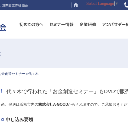
Select Language
▼
 国際霊主体従協会
木
お金創造セミナーIn代々木
代々木で行われた「お金創造セミナー」もDVDで販
尚、発送は浜松市内の
株式会社A-GOOD
からされますので、ご承知おきくだ
申し込み要領