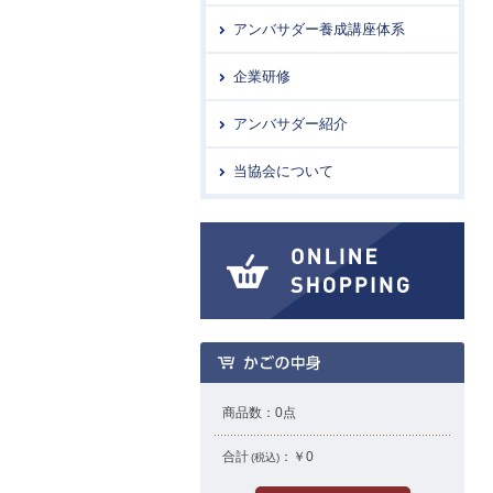
アンバサダー養成講座体系
企業研修
アンバサダー紹介
当協会について
商品数：
0
点
合計
：
￥0
(税込)