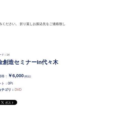
みください。 折り返しお振込先をご連絡致し
ード：14
金創造セミナーIn代々木
￥6,000
価格：
(税込)
ント：
0
Pt
カテゴリ：
DVD