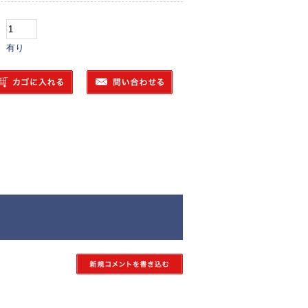
：
： 有り