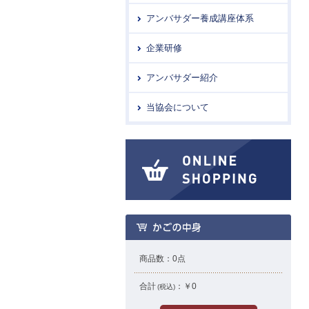
アンバサダー養成講座体系
企業研修
アンバサダー紹介
当協会について
商品数：
0
点
合計
：
￥0
(税込)