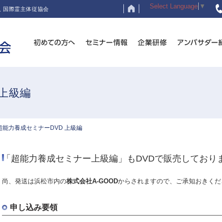
Select Language
▼
 国際霊主体従協会
 上級編
超能力養成セミナーDVD 上級編
「超能力養成セミナー上級編」もDVDで販売しており
尚、発送は浜松市内の
株式会社A-GOOD
からされますので、ご承知おきくだ
申し込み要領