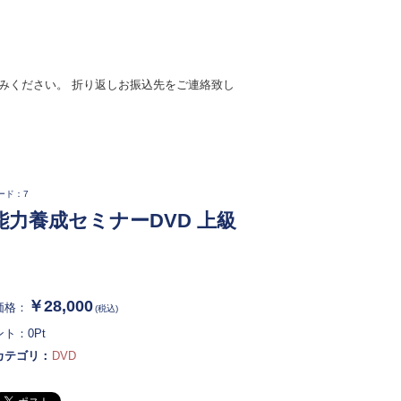
みください。 折り返しお振込先をご連絡致し
ード：7
能力養成セミナーDVD 上級
￥28,000
価格：
(税込)
ント：
0
Pt
カテゴリ：
DVD