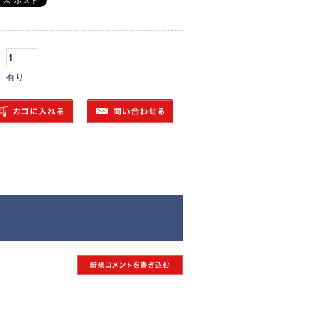
：
： 有り