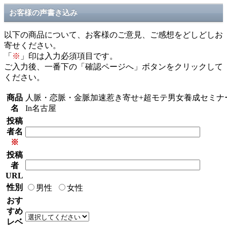
お客様の声書き込み
以下の商品について、お客様のご意見、ご感想をどしどしお
寄せください。
「
※
」印は入力必須項目です。
ご入力後、一番下の「確認ページへ」ボタンをクリックして
ください。
商品
人脈・恋脈・金脈加速惹き寄せ+超モテ男女養成セミナ
名
In名古屋
投稿
者名
※
投稿
者
URL
性別
男性
女性
おす
すめ
レベ